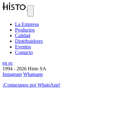
La Empresa
Productos
Calidad
Distribuidores
Eventos
Contacto
en
es
1994 - 2026
Histo SA
Instagram
Whatsapp
¡Contactanos por WhatsApp!